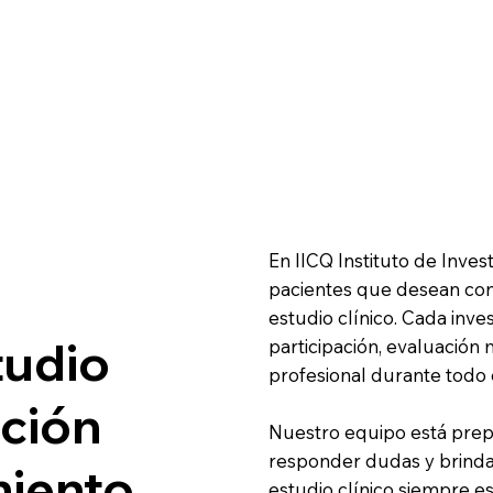
En IICQ Instituto de Inv
pacientes que desean cono
estudio clínico. Cada inve
tudio
participación, evaluación
profesional durante todo 
ación
Nuestro equipo está prep
responder dudas y brinda
miento
estudio clínico siempre es